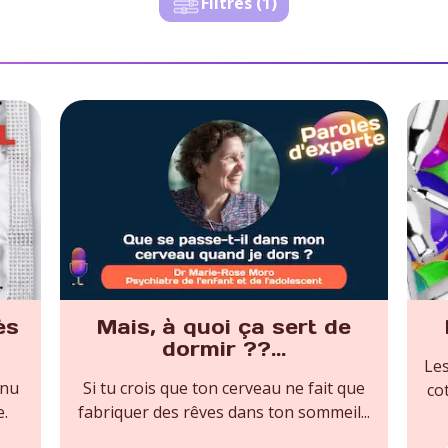
Filtres (
1
)
ès
Mais, à quoi ça sert de
dormir ??...
Les
nnu
Si tu crois que ton cerveau ne fait que
co
e.
fabriquer des rêves dans ton sommeil...