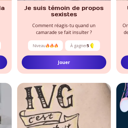
la
Je suis témoin de propos
sexistes
Comment réagis-tu quand un
On
camarade se fait insulter ?
de
Niveau
À gagner
5
Jouer