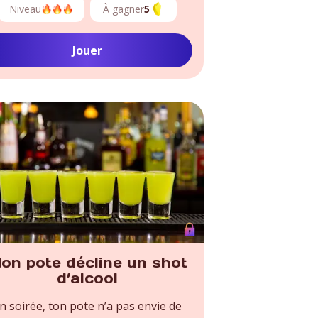
Niveau
À gagner
5
Jouer
on pote décline un shot
d’alcool
n soirée, ton pote n’a pas envie de