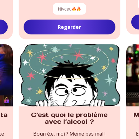
Niveau
Regarder
 ta
C’est quoi le problème
M
avec l’alcool ?
te
Bourré.e, moi ? Même pas mal !
E