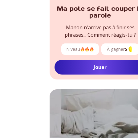
Ma pote se fait couper 
parole
Manon n'arrive pas à finir ses
phrases... Comment réagis-tu ?
Niveau
À gagner
5
Jouer