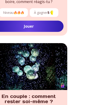
boire, comment réagis-tu ?
Niveau
À gagner
5
Jouer
En couple : comment
rester soi-même ?