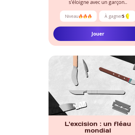
s’éloigne avec un garçon...
Niveau
À gagner
5
Jouer
L'excision : un fléau
mondial