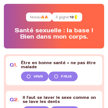
Niveau
À gagner
10
Santé sexuelle : la base !
Bien dans mon corps.
Être en bonne santé = ne pas être
Q
1
.
malade
VRAI
FAUX
Il faut se laver le sexe comme on
Q
2
.
se lave les dents