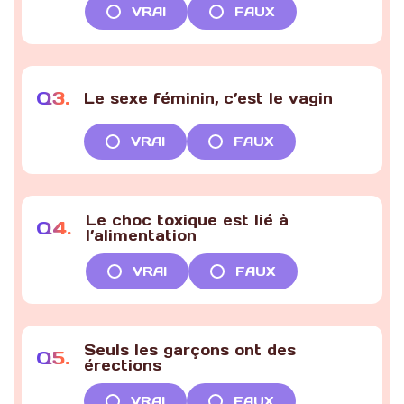
VRAI
FAUX
Q
3
.
Le sexe féminin, c’est le vagin
VRAI
FAUX
Le choc toxique est lié à
Q
4
.
l’alimentation
VRAI
FAUX
Seuls les garçons ont des
Q
5
.
érections
VRAI
FAUX