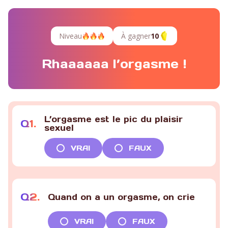
Niveau
À gagner
10
Rhaaaaaa l’orgasme !
L’orgasme est le pic du plaisir
Q
1
.
sexuel
VRAI
FAUX
Q
2
.
Quand on a un orgasme, on crie
VRAI
FAUX