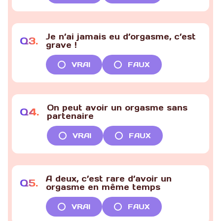
Je n’ai jamais eu d’orgasme, c’est
Q
3
.
grave !
VRAI
FAUX
On peut avoir un orgasme sans
Q
4
.
partenaire
VRAI
FAUX
A deux, c’est rare d’avoir un
Q
5
.
orgasme en même temps
VRAI
FAUX