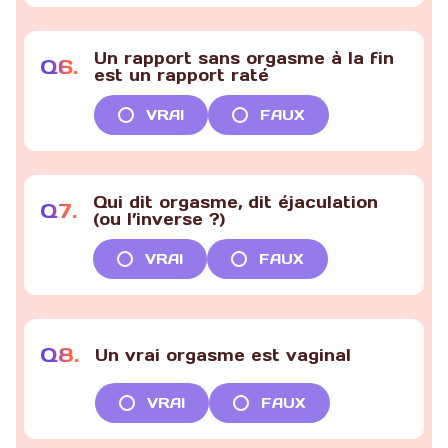
Un rapport sans orgasme à la fin
Q
6
.
est un rapport raté
VRAI
FAUX
Qui dit orgasme, dit éjaculation
Q
7
.
(ou l’inverse ?)
VRAI
FAUX
Q
8
.
Un vrai orgasme est vaginal
VRAI
FAUX