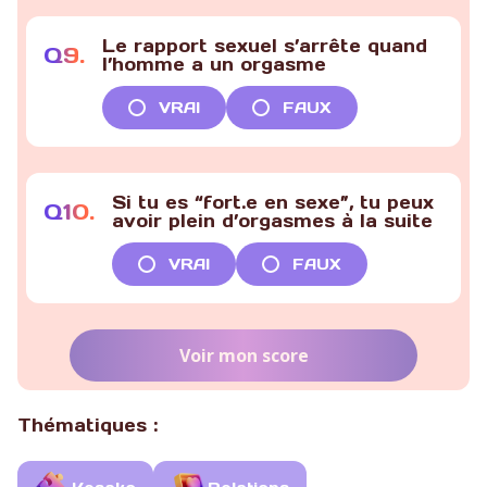
Le rapport sexuel s’arrête quand
Q
9
.
l’homme a un orgasme
VRAI
FAUX
Si tu es “fort.e en sexe”, tu peux
Q
10
.
avoir plein d’orgasmes à la suite
VRAI
FAUX
Voir mon score
Thématiques :