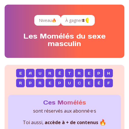
Niveau
À gagner
8
Les Momélés du sexe
masculin
E
A
U
R
Ê
T
R
E
P
H
R
P
R
E
P
U
C
E
É
F
Ces Momélés
sont réservés aux abonné·e·s
Toi aussi,
accède à + de contenus