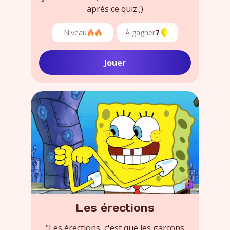
après ce quiz ;)
Niveau
À gagner
7
Jouer
Les érections
"Les érections, c'est que les garçons