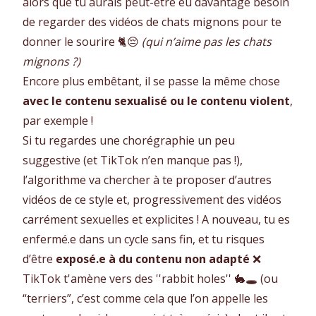
alors que tu aurais peut-être eu davantage besoin
de regarder des vidéos de chats mignons pour te
donner le sourire 🐈😔
(qui n’aime pas les chats
mignons ?)
Encore plus embêtant, il se passe la même chose
avec le contenu sexualisé ou le contenu violent
,
par exemple !
Si tu regardes une chorégraphie un peu
suggestive (et TikTok n’en manque pas !),
l’algorithme va chercher à te proposer d’autres
vidéos de ce style et, progressivement des vidéos
carrément sexuelles et explicites ! A nouveau, tu es
enfermé.e dans un cycle sans fin, et tu risques
d’être
exposé.e à du contenu non adapté
❌
TikTok t'amène vers des ''rabbit holes'' 🐇🕳️ (ou
“terriers”, c’est comme cela que l’on appelle les